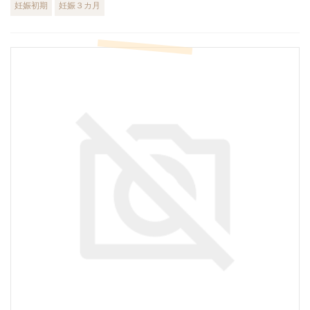
妊娠初期
妊娠３カ月