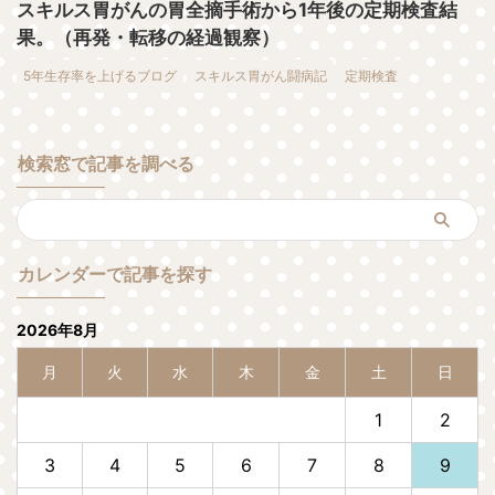
スキルス胃がんの胃全摘手術から1年後の定期検査結
果。（再発・転移の経過観察）
5年生存率を上げるブログ
スキルス胃がん闘病記
定期検査
検索窓で記事を調べる
カレンダーで記事を探す
2026年8月
月
火
水
木
金
土
日
1
2
3
4
5
6
7
8
9