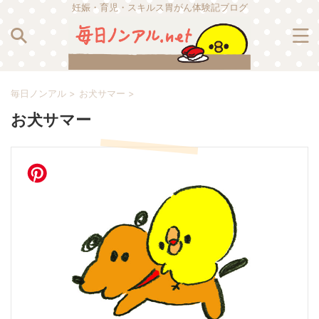
妊娠・育児・スキルス胃がん体験記ブログ
毎日ノンアル
>
お犬サマー
>
お犬サマー