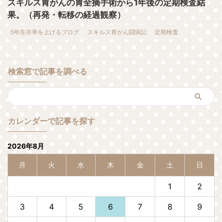
スキルス胃がんの胃全摘手術から1年後の定期検査結
果。（再発・転移の経過観察）
5年生存率を上げるブログ
スキルス胃がん闘病記
定期検査
検索窓で記事を調べる
カレンダーで記事を探す
2026年8月
月
火
水
木
金
土
日
1
2
3
4
5
6
7
8
9