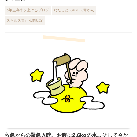
5年生存率を上げるブログ
わたしとスキルス胃がん
スキルス胃がん闘病記
救急からの緊急入院、お腹に2.6kgの水… そして今か