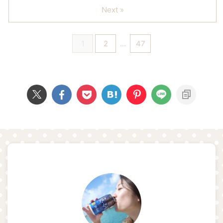
Next »
1
2
…
47