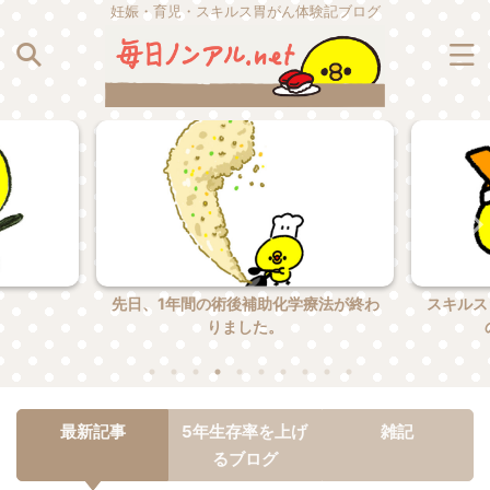
妊娠・育児・スキルス胃がん体験記ブログ
。
先日、1年間の術後補助化学療法が終わ
スキルス
りました。
最新記事
5年生存率を上げ
雑記
るブログ