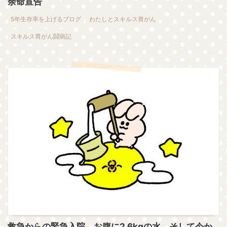
余命宣告
5年生存率を上げるブログ
わたしとスキルス胃がん
スキルス胃がん闘病記
救急からの緊急入院、お腹に2.6kgの水… そして今か