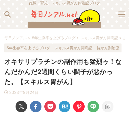
妊娠・育児・スキルス胃がん体験記ブログ
毎日ノンアル
>
5年生存率を上げるブログ
>
スキルス胃がん闘病記
>
抗
5年生存率を上げるブログ
スキルス胃がん闘病記
抗がん剤治療
オキサリプラチンの副作用も猛烈ゥ！な
んだかんだ2週間くらい調子が悪かっ
た。【スキルス胃がん】
2023年9月24日