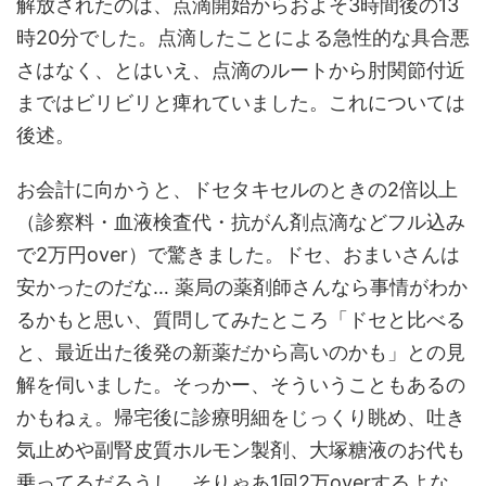
解放されたのは、点滴開始からおよそ3時間後の13
時20分でした。点滴したことによる急性的な具合悪
さはなく、とはいえ、点滴のルートから肘関節付近
まではビリビリと痺れていました。これについては
後述。
お会計に向かうと、ドセタキセルのときの2倍以上
（診察料・血液検査代・抗がん剤点滴などフル込み
で2万円over）で驚きました。ドセ、おまいさんは
安かったのだな… 薬局の薬剤師さんなら事情がわか
るかもと思い、質問してみたところ「ドセと比べる
と、最近出た後発の新薬だから高いのかも」との見
解を伺いました。そっかー、そういうこともあるの
かもねぇ。帰宅後に診療明細をじっくり眺め、吐き
気止めや副腎皮質ホルモン製剤、大塚糖液のお代も
乗ってるだろうし、そりゃあ1回2万overするよな