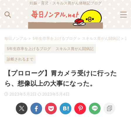
妊娠・育児・スキルス胃がん体験記ブログ
毎日ノンアル
>
5年生存率を上げるブログ
>
スキルス胃がん闘病記
>
診
5年生存率を上げるブログ
スキルス胃がん闘病記
診断されるまで
【プロローグ】胃カメラ受けに行った
ら、想像以上の大事になった。
2023年5月2日
2023年5月4日