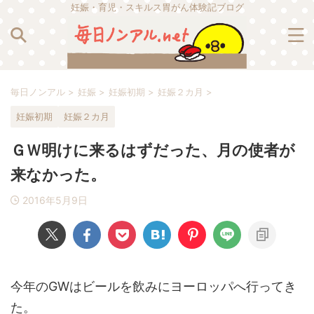
妊娠・育児・スキルス胃がん体験記ブログ
毎日ノンアル
>
妊娠
>
妊娠初期
>
妊娠２カ月
>
妊娠初期
妊娠２カ月
ＧＷ明けに来るはずだった、月の使者が
来なかった。
2016年5月9日
今年のGWはビールを飲みにヨーロッパへ行ってき
た。