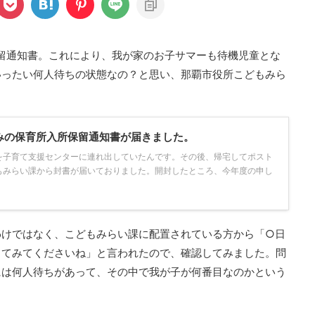
留通知書。これにより、我が家のお子サマーも待機児童とな
いったい何人待ちの状態なの？と思い、那覇市役所こどもみら
込みの保育所入所保留通知書が届きました。
を子育て支援センターに連れ出していたんです。その後、帰宅してポスト
もみらい課から封書が届いておりました。開封したところ、今年度の申し
わけではなく、こどもみらい課に配置されている方から「○日
してみてくださいね」と言われたので、確認してみました。問
には何人待ちがあって、その中で我が子が何番目なのかという