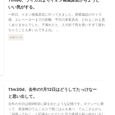
いい気がする。
一昨日、イオン南風原店に行ってきました。商業施設のサイズ
感、エレベーターまでの距離、平日の来客具合、どれもこれも悪
くありませんでした。子連れだと、人大杉で気を使いすぎて疲れ
ちゃうことも多いんですよね。 ...
生後11ヶ月
11m30d、去年の1月12日はどうしてたっけなー
と思い出して。
去年の今日は朝9時頃に家を出たような記憶です。タクシーに乗
って、美栄橋のてんこもりで朝ごはんを食べ、てんこさんから
「頑張ってね！」と応援をいただいた足で産婦人科へ向かいまし