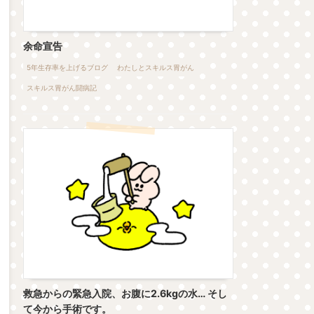
余命宣告
5年生存率を上げるブログ
わたしとスキルス胃がん
スキルス胃がん闘病記
救急からの緊急入院、お腹に2.6kgの水… そし
て今から手術です。