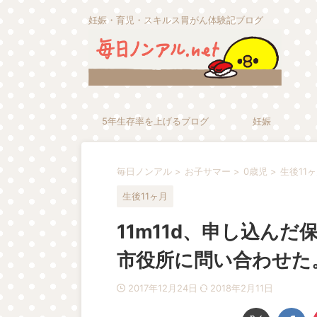
妊娠・育児・スキルス胃がん体験記ブログ
5年生存率を上げるブログ
妊娠
毎日ノンアル
>
お子サマー
>
0歳児
>
生後11
生後11ヶ月
11m11d、申し込ん
市役所に問い合わせた
2017年12月24日
2018年2月11日