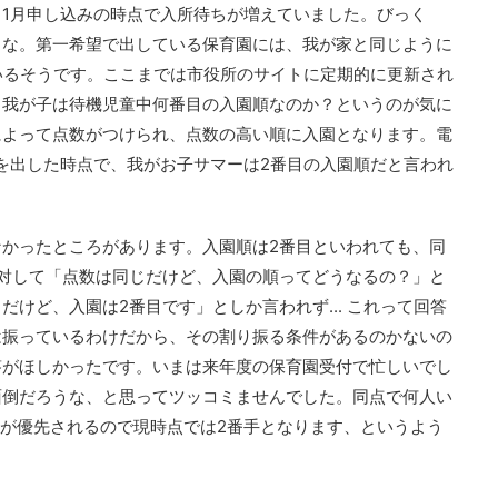
1月申し込みの時点で入所待ちが増えていました。びっく
うな。第一希望で出している保育園には、我が家と同じように
いるそうです。ここまでは市役所のサイトに定期的に更新され
、我が子は待機児童中何番目の入園順なのか？というのが気に
によって点数がつけられ、点数の高い順に入園となります。電
を出した時点で、我がお子サマーは2番目の入園順だと言われ
かったところがあります。入園順は2番目といわれても、同
対して「点数は同じだけど、入園の順ってどうなるの？」と
けど、入園は2番目です」としか言われず... これって回答
は振っているわけだから、その割り振る条件があるのかないの
答がほしかったです。いまは来年度の保育園受付で忙しいでし
面倒だろうな、と思ってツッコミませんでした。同点で何人い
が優先されるので現時点では2番手となります、というよう