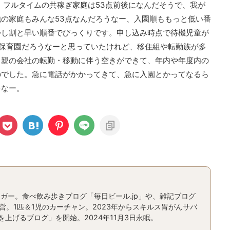
。フルタイムの共稼ぎ家庭は53点前後になんだそうで、我が
の家庭もみんな53点なんだろうなー、入園順ももっと低い番
かし割と早い順番でびっくりです。申し込み時点で待機児童が
保育園だろうなーと思っていたけれど、移住組や転勤族が多
と親の会社の転勤・移動に伴う空きができて、年内や年度内の
のでした。急に電話がかかってきて、急に入園とかってなるら
ゃなー。
ガー。食べ飲み歩きブログ「毎日ビール.jp」や、雑記ブログ
運営。1匹＆1児のカーチャン。2023年からスキルス胃がんサバ
上げるブログ」を開始。2024年11月3日永眠。