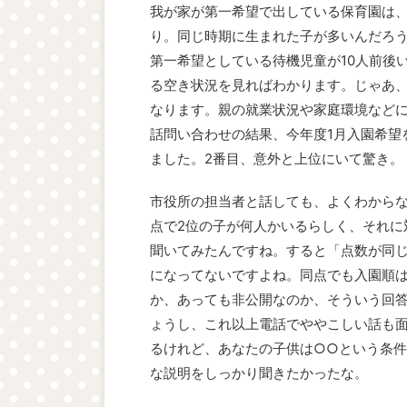
我が家が第一希望で出している保育園は、
り。同じ時期に生まれた子が多いんだろ
第一希望としている待機児童が10人前後
る空き状況を見ればわかります。じゃあ
なります。親の就業状況や家庭環境など
話問い合わせの結果、今年度1月入園希望
ました。2番目、意外と上位にいて驚き。
市役所の担当者と話しても、よくわからな
点で2位の子が何人かいるらしく、それに
聞いてみたんですね。すると「点数が同じだ
になってないですよね。同点でも入園順
か、あっても非公開なのか、そういう回
ょうし、これ以上電話でややこしい話も
るけれど、あなたの子供は○○という条件
な説明をしっかり聞きたかったな。