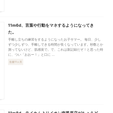
11m6d、言葉や行動をマネするようになってき
た。
手離し立ちの練習をするようになったお子サマー。 毎日、少し
ずつ少しずつ、手離しできる時間が長くなっています。秒数とか
測ってないけど、肌感覚で。で、これは新記録だぞ！と思った時
に、つい「おおー！」と口に ...
生後11ヶ月
11m8d、ライカムよりイオン南風原店がちょうど