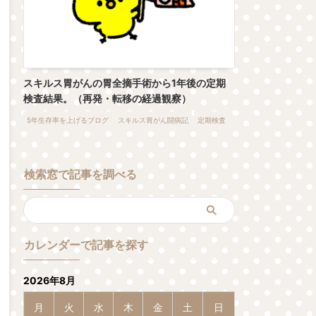
スキルス胃がんの胃全摘手術から1年後の定期
検査結果。（再発・転移の経過観察）
5年生存率を上げるブログ
スキルス胃がん闘病記
定期検査
検索窓で記事を調べる
カレンダーで記事を探す
2026年8月
月
火
水
木
金
土
日