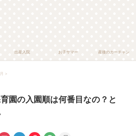
出産入院
お子サマー
産後のカーチャン
ヶ月
>
だ保育園の入園順は何番目なの？と
。