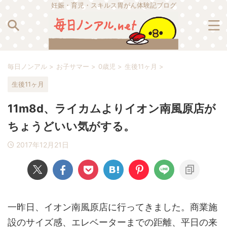
妊娠・育児・スキルス胃がん体験記ブログ
毎日ノンアル
>
お子サマー
>
0歳児
>
生後11ヶ月
>
生後11ヶ月
11m8d、ライカムよりイオン南風原店が
ちょうどいい気がする。
2017年12月21日
一昨日、イオン南風原店に行ってきました。商業施
設のサイズ感、エレベーターまでの距離、平日の来