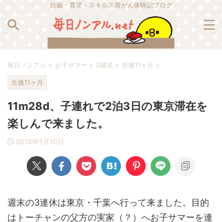
妊娠・育児・スキルス胃がん体験記ブログ
毎日ノンアル
>
お子サマー
>
0歳児
>
生後11ヶ月
>
生後11ヶ月
11m28d、子連れで2泊3日の東京滞在を
楽しんで来ました。
2018年1月10日
週末の3連休は東京・千葉へ行って来ました。目的
はトーチャンの父方の実家（？）へお子サマーを連