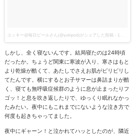
ユッキー@毎日ビールさん(@yukipod)がシェアした投稿
-
1月 6, 2018 at 4:26午前 PST
しかし、全く寝ないんです。結局寝たのは24時頃
だったか。ちょうど関東に寒波が入り、寒さはもと
より乾燥が酷くて、あたしでさえお肌がピリピリし
てたんです。横にするとお子サマーは鼻詰まりが酷
く、寝ても無呼吸症候群のように息が止まったりフ
ゴッ！と息を吹き返したりで、ゆっくり眠れなかっ
たみたい。夜中にもこれまでにないような泣き方で
何度も起きちゃってました。
夜中にギャーン！と泣かれてハッとしたのが、隣近