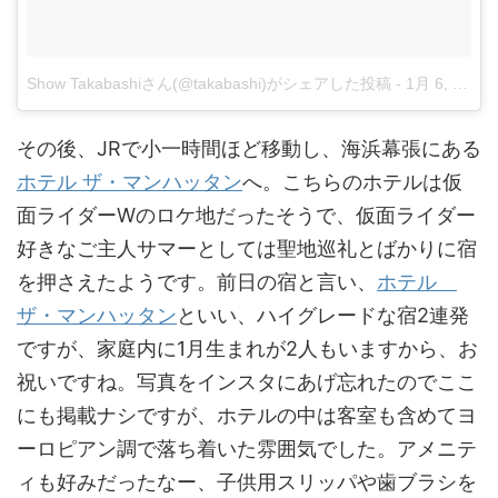
Show Takabashiさん(@takabashi)がシェアした投稿
-
1月 6, 2018 at 10:36午後 PST
その後、JRで小一時間ほど移動し、海浜幕張にある
ホテル ザ・マンハッタン
へ。こちらのホテルは仮
面ライダーWのロケ地だったそうで、仮面ライダー
好きなご主人サマーとしては聖地巡礼とばかりに宿
を押さえたようです。前日の宿と言い、
ホテル
ザ・マンハッタン
といい、ハイグレードな宿2連発
ですが、家庭内に1月生まれが2人もいますから、お
祝いですね。写真をインスタにあげ忘れたのでここ
にも掲載ナシですが、ホテルの中は客室も含めてヨ
ーロピアン調で落ち着いた雰囲気でした。アメニテ
ィも好みだったなー、子供用スリッパや歯ブラシを