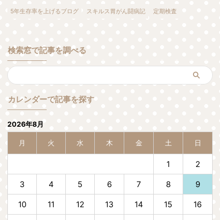
5年生存率を上げるブログ
スキルス胃がん闘病記
定期検査
検索窓で記事を調べる
カレンダーで記事を探す
2026年8月
月
火
水
木
金
土
日
1
2
3
4
5
6
7
8
9
10
11
12
13
14
15
16