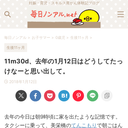
妊娠・育児・スキルス胃がん体験記ブログ
毎日ノンアル
>
お子サマー
>
0歳児
>
生後11ヶ月
>
生後11ヶ月
11m30d、去年の1月12日はどうしてたっ
けなーと思い出して。
2018年1月12日
去年の今日は朝9時頃に家を出たような記憶です。
タクシーに乗って、美栄橋の
てんこもり
で朝ごはん