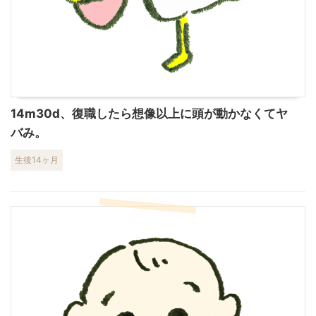
14m30d、復職したら想像以上に頭が動かなくてヤ
バみ。
生後14ヶ月