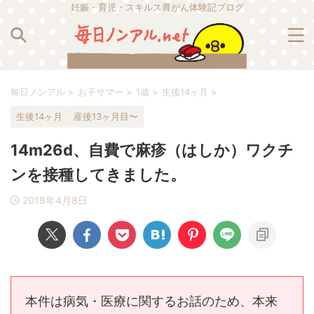
妊娠・育児・スキルス胃がん体験記ブログ
毎日ノンアル
>
お子サマー
>
1歳
>
生後14ヶ月
>
生後14ヶ月
産後13ヶ月目〜
14m26d、自費で麻疹（はしか）ワクチ
ンを接種してきました。
2018年4月8日
本件は病気・医療に関するお話のため、本来