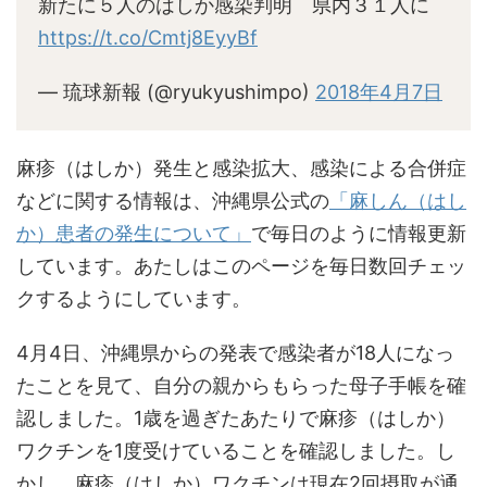
新たに５人のはしか感染判明 県内３１人に
https://t.co/Cmtj8EyyBf
— 琉球新報 (@ryukyushimpo)
2018年4月7日
麻疹（はしか）発生と感染拡大、感染による合併症
などに関する情報は、沖縄県公式の
「麻しん（はし
か）患者の発生について」
で毎日のように情報更新
しています。あたしはこのページを毎日数回チェッ
クするようにしています。
4月4日、沖縄県からの発表で感染者が18人になっ
たことを見て、自分の親からもらった母子手帳を確
認しました。1歳を過ぎたあたりで麻疹（はしか）
ワクチンを1度受けていることを確認しました。し
かし、麻疹（はしか）ワクチンは現在2回摂取が通