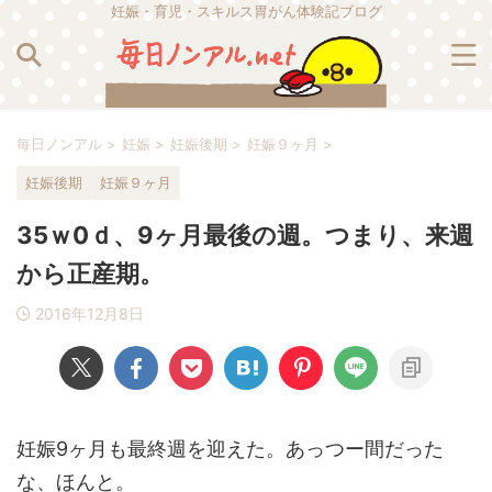
妊娠・育児・スキルス胃がん体験記ブログ
毎日ノンアル
>
妊娠
>
妊娠後期
>
妊娠９ヶ月
>
妊娠後期
妊娠９ヶ月
35ｗ0ｄ、9ヶ月最後の週。つまり、来週
から正産期。
2016年12月8日
妊娠9ヶ月も最終週を迎えた。あっつー間だった
な、ほんと。