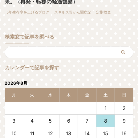
果。（再発・転移の経過観察）
5年生存率を上げるブログ
スキルス胃がん闘病記
定期検査
検索窓で記事を調べる
カレンダーで記事を探す
2026年8月
月
火
水
木
金
土
日
1
2
3
4
5
6
7
8
9
10
11
12
13
14
15
16