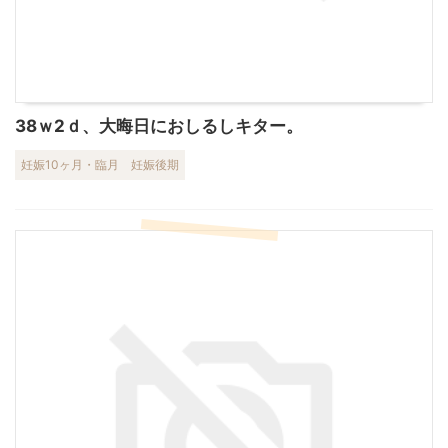
38ｗ2ｄ、大晦日におしるしキター。
妊娠10ヶ月・臨月
妊娠後期