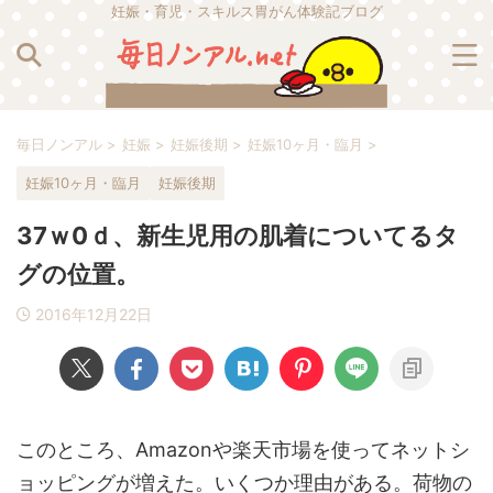
妊娠・育児・スキルス胃がん体験記ブログ
毎日ノンアル
>
妊娠
>
妊娠後期
>
妊娠10ヶ月・臨月
>
妊娠10ヶ月・臨月
妊娠後期
37ｗ0ｄ、新生児用の肌着についてるタ
グの位置。
2016年12月22日
このところ、Amazonや楽天市場を使ってネットシ
ョッピングが増えた。いくつか理由がある。荷物の