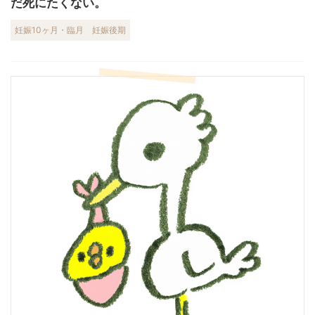
だ死にたくない。
妊娠10ヶ月・臨月
妊娠後期