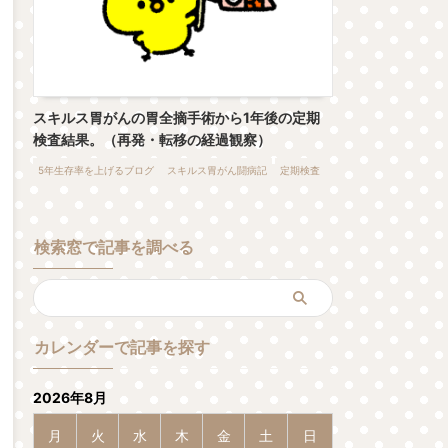
スキルス胃がんの胃全摘手術から1年後の定期
検査結果。（再発・転移の経過観察）
5年生存率を上げるブログ
スキルス胃がん闘病記
定期検査
検索窓で記事を調べる
カレンダーで記事を探す
2026年8月
月
火
水
木
金
土
日