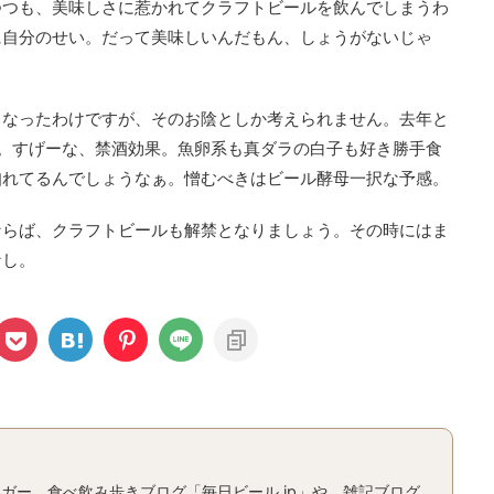
つつも、美味しさに惹かれてクラフトビールを飲んでしまうわ
に自分のせい。だって美味しいんだもん、しょうがないじゃ
くなったわけですが、そのお陰としか考えられません。去年と
は。すげーな、禁酒効果。魚卵系も真ダラの白子も好き勝手食
知れてるんでしょうなぁ。憎むべきはビール酵母一択な予感。
ならば、クラフトビールも解禁となりましょう。その時にはま
なし。
ガー。食べ飲み歩きブログ「毎日ビール.jp」や、雑記ブログ