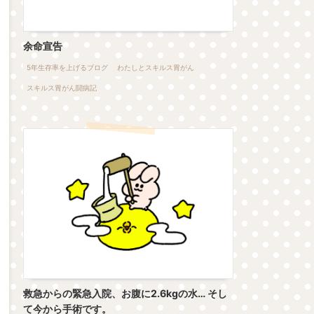
余命宣告
5年生存率を上げるブログ
わたしとスキルス胃がん
スキルス胃がん闘病記
救急からの緊急入院、お腹に2.6kgの水… そし
て今から手術です。