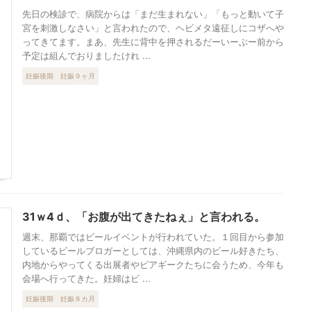
先日の検診で、病院からは「まだ生まれない」「もっと動いて子
宮を刺激しなさい」と言われたので、ヘビメタ遠征しにコザへや
ってきてます。まあ、先生に背中を押されるだーいーぶー前から
予定は組んでおりましたけれ ...
妊娠後期
妊娠９ヶ月
31ｗ4ｄ、「お腹が出てきたねぇ」と言われる。
週末、那覇ではビールイベントが行われていた。１回目から参加
しているビールブロガーとしては、沖縄県内のビール好きたち、
内地からやってくる出展者やビアギークたちに会うため、今年も
会場へ行ってきた。妊婦はビ ...
妊娠後期
妊娠８カ月