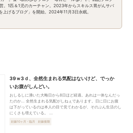
運営。1匹＆1児のカーチャン。2023年からスキルス胃がんサバ
上げるブログ」を開始。2024年11月3日永眠。
39ｗ3ｄ、全然生まれる気配はないけど、でっか
いお腹がしんどい。
おしるしに沸いた大晦日から8日ほど経過。あれは一体なんだっ
たのか... 全然生まれる気配がしねぇであります。日に日にお腹
は下がっているのは本人の目で見てわかるが、そのぶん生活のし
にくさも増えている。 ...
妊娠10ヶ月・臨月
妊娠後期