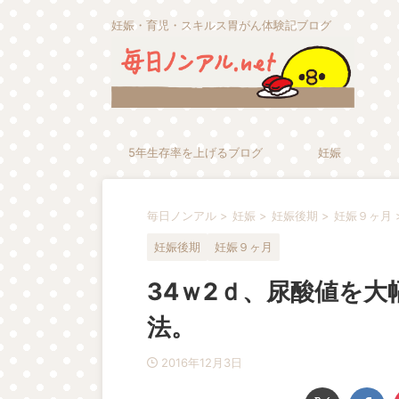
妊娠・育児・スキルス胃がん体験記ブログ
5年生存率を上げるブログ
妊娠
毎日ノンアル
>
妊娠
>
妊娠後期
>
妊娠９ヶ月
妊娠後期
妊娠９ヶ月
34ｗ2ｄ、尿酸値を
法。
2016年12月3日