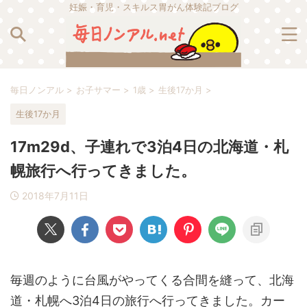
妊娠・育児・スキルス胃がん体験記ブログ
毎日ノンアル
>
お子サマー
>
1歳
>
生後17か月
>
生後17か月
17m29d、子連れで3泊4日の北海道・札
幌旅行へ行ってきました。
2018年7月11日
毎週のように台風がやってくる合間を縫って、北海
道・札幌へ3泊4日の旅行へ行ってきました。カー