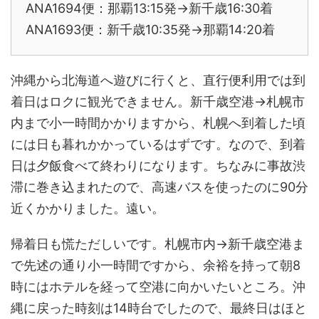
ANA1694便：那覇13:15発→新千歳16:30着
ANA1693便：新千歳10:35発→那覇14:20着
沖縄から北海道へ遊びに行くと、直行便利用では到
着日はロクに観光できません。新千歳空港→札幌市
内まで小一時間かかりますから、札幌へ到着した頃
には日も暮れかかっているはずです。なので、到着
日は夕飯食べて終わりになります。ちなみに事故渋
滞に巻き込まれたので、高速バスを使ったのに90分
近くかかりました。遠い。
帰着日も慌ただしいです。札幌市内→新千歳空港ま
で先述の通り小一時間ですから、余裕を持って朝8
時にはホテルを経って空港に向かいたいところ。沖
縄に戻った時刻は14時台でしたので、最終日はほと