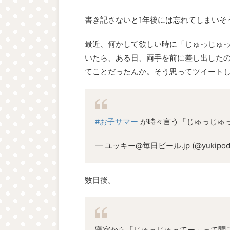
書き記さないと1年後には忘れてしまいそ
最近、何かして欲しい時に「じゅっじゅ
いたら、ある日、両手を前に差し出した
てことだったんか。そう思ってツイート
#お子サマー
が時々言う「じゅっじゅ
— ユッキー@毎日ビール.jp (@yukipod
数日後。
寝室から「じゅっじゅってー」って聞