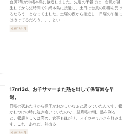
台風7号が沖縄本島に接近しました。先週の予報では、台風が誕
生してから短時間で沖縄本島に接近し、土日は台風の影響を受け
るだろう、となってました。土曜の夜から接近し、日曜の午後に
は抜けてるだろう、、、とい ...
生後17か月
17m13d、お子サマーまた熱を出して保育園を早
退。
日曜の夜あたりから様子がおかしいなぁと思っていたんです、寝
かしつけの時に泣き喚いていたので... 翌月曜の朝。熱を測る
と、寝起きしては高め。食事も嫌がり、スイカやミルクを好みま
す。これ、あれだ。熱出る ...
生後17か月