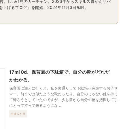
運営。1匹＆1児のカーチャン。2023年からスキルス胃がんサバ
上げるブログ」を開始。2024年11月3日永眠。
17m10d、保育園の下駄箱で、自分の靴がどれだ
かわかる。
保育園に迎えに行くと、私を素通りして下駄箱へ突進するお子サ
マー。前までは似たような靴だったり、自分のじゃない靴を持っ
て帰ろうとしていたのですが、少し前から自分の靴を把握して手
にとって持って来るようにな ...
生後17か月