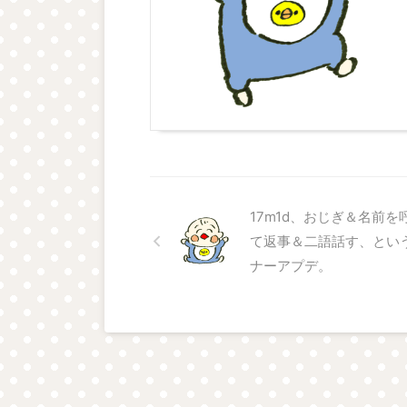
17m1d、おじぎ＆名前を
て返事＆二語話す、とい
ナーアプデ。