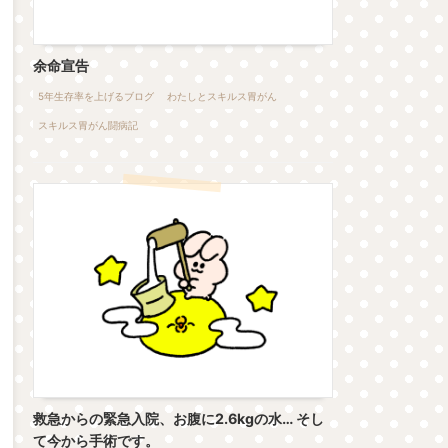
余命宣告
5年生存率を上げるブログ
わたしとスキルス胃がん
スキルス胃がん闘病記
救急からの緊急入院、お腹に2.6kgの水… そし
て今から手術です。