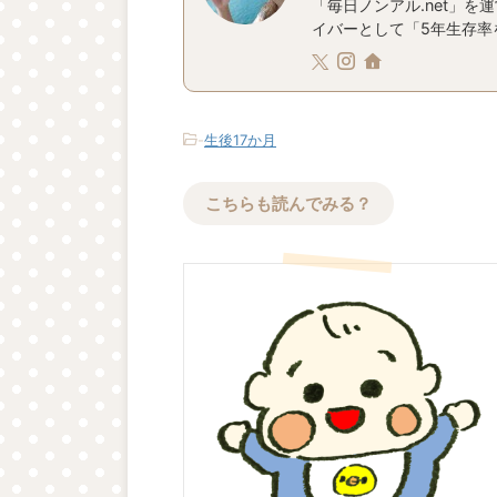
「毎日ノンアル.net」を
イバーとして「5年生存率を
-
生後17か月
こちらも読んでみる？