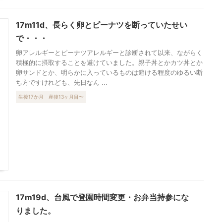
17m11d、長らく卵とピーナツを断っていたせい
で・・・
卵アレルギーとピーナツアレルギーと診断されて以来、ながらく
積極的に摂取することを避けていました。親子丼とかカツ丼とか
卵サンドとか、明らかに入っているものは避ける程度のゆるい断
ち方ですけれども、先日なん ...
生後17か月
産後13ヶ月目〜
17m19d、台風で登園時間変更・お弁当持参にな
りました。