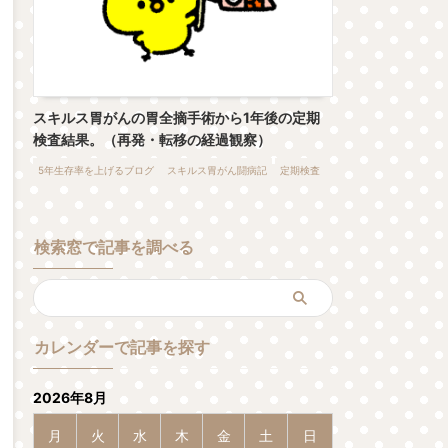
スキルス胃がんの胃全摘手術から1年後の定期
検査結果。（再発・転移の経過観察）
5年生存率を上げるブログ
スキルス胃がん闘病記
定期検査
検索窓で記事を調べる
カレンダーで記事を探す
2026年8月
月
火
水
木
金
土
日