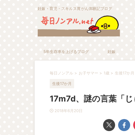
妊娠・育児・スキルス胃がん体験記ブログ
5年生存率を上げるブログ
妊娠
毎日ノンアル
>
お子サマー
>
1歳
>
生後17か月
生後17か月
17m7d、謎の言葉「
2018年6月20日