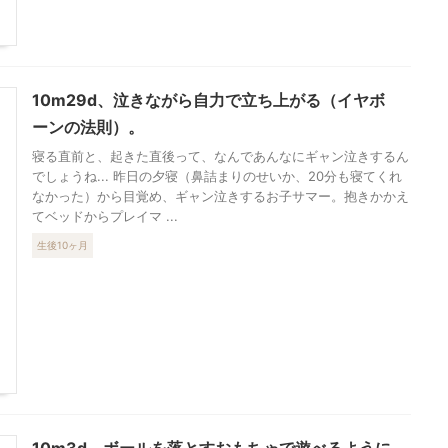
10m29d、泣きながら自力で立ち上がる（イヤボ
ーンの法則）。
寝る直前と、起きた直後って、なんであんなにギャン泣きするん
でしょうね... 昨日の夕寝（鼻詰まりのせいか、20分も寝てくれ
なかった）から目覚め、ギャン泣きするお子サマー。抱きかかえ
てベッドからプレイマ ...
生後10ヶ月
10m3d、ボールを落とすおもちゃで遊べるように