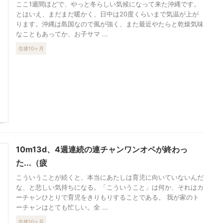
ここ1週間ほどで、やっと冬らしい気候になって来た沖縄です。
とはいえ、まだまだ暖かく、日中は20度くらいまで気温が上が
ります。沖縄は島国なので風が強く、また最近やたらと乾燥気味
なこともあってか、お子サマ ...
生後10ヶ月
10m13d、4週連続の連チャンワンオペが終わっ
た...（疲
こういうことが続くと、本当にあたしは育児に向いていないんだ
な、と悲しい気持ちになる。「こういうこと」は何か、それはカ
ーチャンひとりで育児をきりもりすることである。 我が家のト
ーチャンはとても忙しい。全 ...
生後10ヶ月