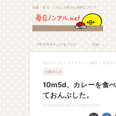
妊娠・育児・スキルス胃がん体験記ブログ
5年生存率を上げるブログ
妊娠
毎日ノンアル
>
お子サマー
>
0歳児
>
生後10
生後10ヶ月
10m5d、カレーを
ておんぶした。
2017年11月18日
2017年11月17日