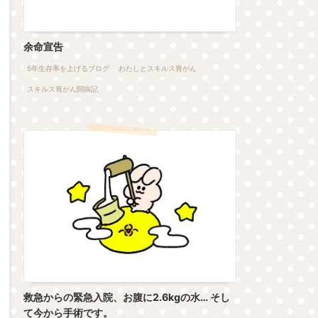
余命宣告
5年生存率を上げるブログ
わたしとスキルス胃がん
スキルス胃がん闘病記
救急からの緊急入院、お腹に2.6kgの水… そし
て今から手術です。