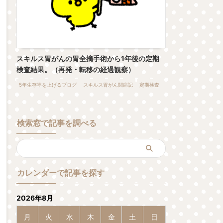
スキルス胃がんの胃全摘手術から1年後の定期
検査結果。（再発・転移の経過観察）
5年生存率を上げるブログ
スキルス胃がん闘病記
定期検査
検索窓で記事を調べる
カレンダーで記事を探す
2026年8月
月
火
水
木
金
土
日