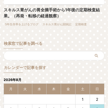
スキルス胃がんの胃全摘手術から1年後の定期検査結
果。（再発・転移の経過観察）
5年生存率を上げるブログ
スキルス胃がん闘病記
定期検査
検索窓で記事を調べる
カレンダーで記事を探す
2026年8月
月
火
水
木
金
土
日
1
2