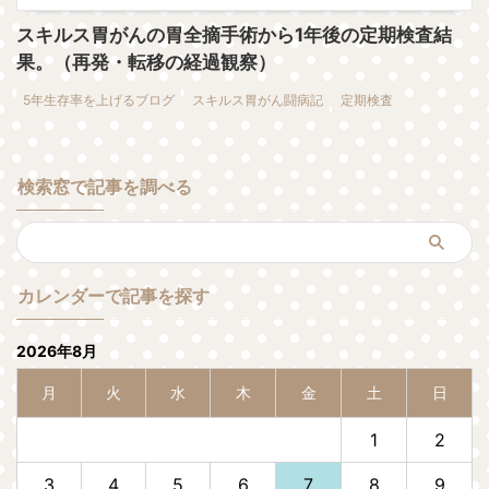
スキルス胃がんの胃全摘手術から1年後の定期検査結
果。（再発・転移の経過観察）
5年生存率を上げるブログ
スキルス胃がん闘病記
定期検査
検索窓で記事を調べる
カレンダーで記事を探す
2026年8月
月
火
水
木
金
土
日
1
2
3
4
5
6
7
8
9