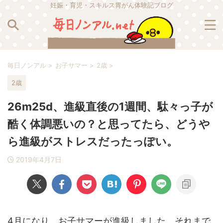
妊娠・育児・スキルス胃がん体験記ブログ
毎日ノンアル
>
お子サマー
>
2歳
>
2歳
26m25d、進級直後の1週間、駄々っ子が
酷く体調悪いの？と思ってたら、どうや
ら進級がストレスだったっぽい。
2019年4月7日
4月になり、お子サマーが進級しました。それまで