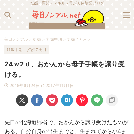
妊娠・育児・スキルス胃がん体験記ブログ
毎日ノンアル
>
妊娠
>
妊娠中期
>
妊娠７カ月
>
妊娠中期
妊娠７カ月
24ｗ2ｄ、おかんから母子手帳を譲り受
ける。
2016年9月24日
2017年11月1日
先日の北海道帰省で、おかんから譲り受けたものが
ある。自分自身の出生までと、生まれてから小4ま