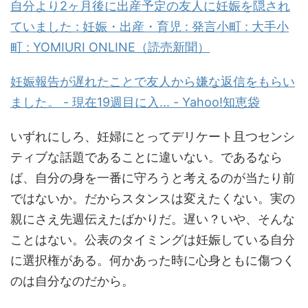
自分より2ヶ月後に出産予定の友人に妊娠を隠され
ていました : 妊娠・出産・育児 : 発言小町 : 大手小
町 : YOMIURI ONLINE（読売新聞）
妊娠報告が遅れたことで友人から嫌な返信をもらい
ました。 - 現在19週目に入... - Yahoo!知恵袋
いずれにしろ、妊婦にとってデリケート且つセンシ
ティブな話題であることに違いない。であるなら
ば、自分の身を一番に守ろうと考えるのが当たり前
ではないか。だからスタンスは変えたくない。実の
親にさえ先週伝えたばかりだ。遅い？いや、そんな
ことはない。公表のタイミングは妊娠している自分
に選択権がある。何かあった時に心身ともに傷つく
のは自分なのだから。