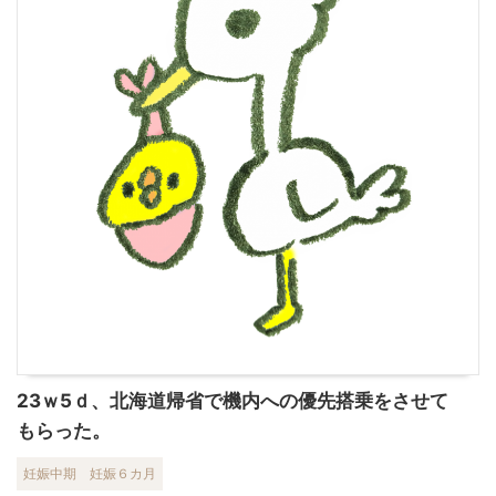
23ｗ5ｄ、北海道帰省で機内への優先搭乗をさせて
もらった。
妊娠中期
妊娠６カ月