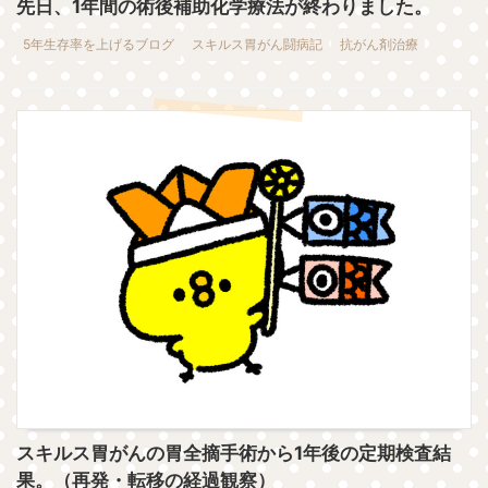
先日、1年間の術後補助化学療法が終わりました。
5年生存率を上げるブログ
スキルス胃がん闘病記
抗がん剤治療
スキルス胃がんの胃全摘手術から1年後の定期検査結
果。（再発・転移の経過観察）