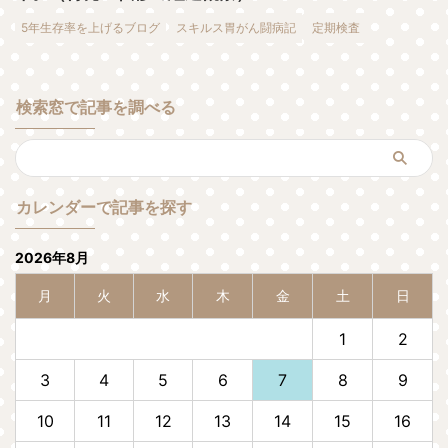
5年生存率を上げるブログ
スキルス胃がん闘病記
定期検査
検索窓で記事を調べる
カレンダーで記事を探す
2026年8月
月
火
水
木
金
土
日
1
2
3
4
5
6
7
8
9
10
11
12
13
14
15
16