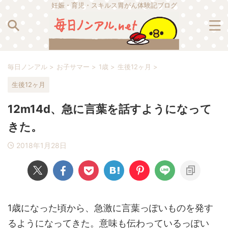
妊娠・育児・スキルス胃がん体験記ブログ
毎日ノンアル
>
お子サマー
>
1歳
>
生後12ヶ月
>
生後12ヶ月
12m14d、急に言葉を話すようになって
きた。
2018年1月28日
1歳になった頃から、急激に言葉っぽいものを発す
るようになってきた。意味も伝わっているっぽい