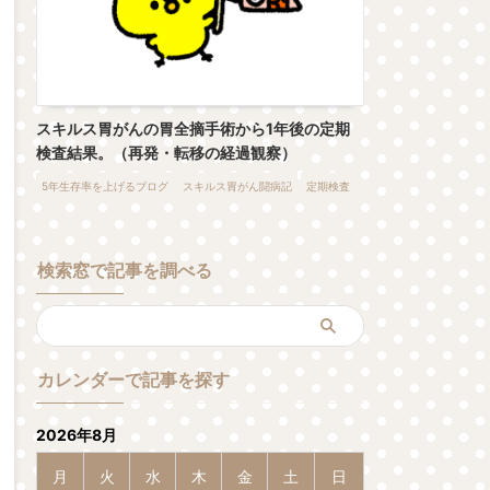
スキルス胃がんの胃全摘手術から1年後の定期
検査結果。（再発・転移の経過観察）
5年生存率を上げるブログ
スキルス胃がん闘病記
定期検査
検索窓で記事を調べる
カレンダーで記事を探す
2026年8月
月
火
水
木
金
土
日