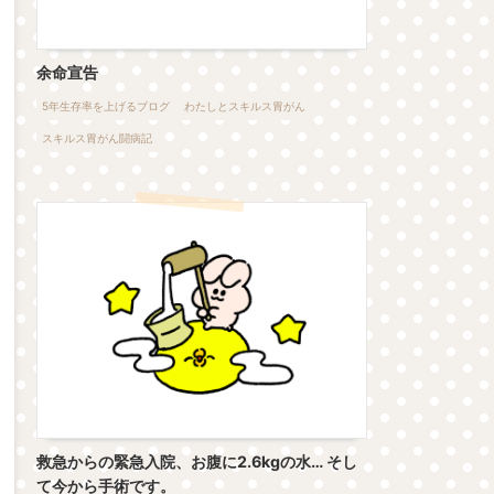
余命宣告
5年生存率を上げるブログ
わたしとスキルス胃がん
スキルス胃がん闘病記
救急からの緊急入院、お腹に2.6kgの水… そし
て今から手術です。