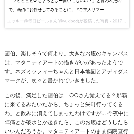
「フヒヒヒヒw ちょっとさー書いてもいい？」と言われたの
で、画伯にお任せしてみることに。 #ご主人サマー
ユッキー@毎日ビールさん(@yukipod)が投稿した写真 -
2017 1月 2 1:56午前 PST
画伯、楽しそうで何より。大きなお腹のキャンパス
は、マタニティアートの描きがいがあったようで
す。ネズミッフィーちゃんと日本地図とアディダス
マークが、次々と書かれていきました。
この後、満足した画伯は「○○さん覚えてる？那覇
に来てるみたいだから、ちょっと栄町行ってくる
わ」と飲みに消えてしまったわけですが... 今夜中に
陣痛とか破水とか起きたら、このお腹はどうしたら
いいんだろうか。マタニティアートのまま病院直行