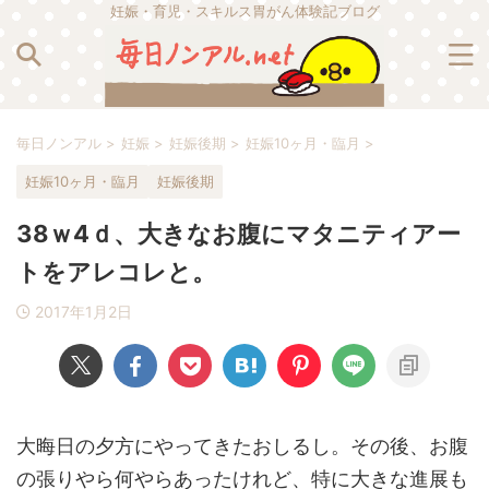
妊娠・育児・スキルス胃がん体験記ブログ
毎日ノンアル
>
妊娠
>
妊娠後期
>
妊娠10ヶ月・臨月
>
妊娠10ヶ月・臨月
妊娠後期
38ｗ4ｄ、大きなお腹にマタニティアー
トをアレコレと。
2017年1月2日
大晦日の夕方にやってきたおしるし。その後、お腹
の張りやら何やらあったけれど、特に大きな進展も