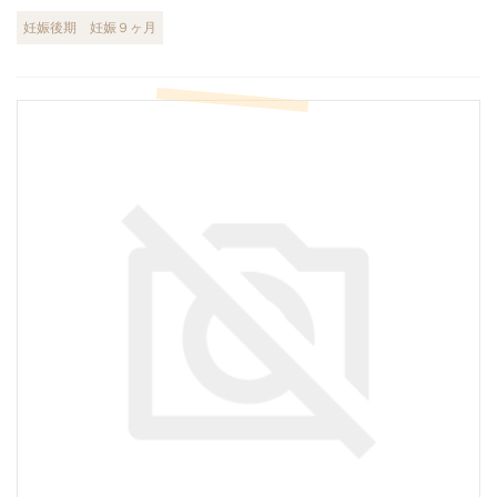
妊娠後期
妊娠９ヶ月