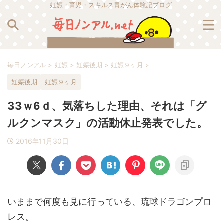
妊娠・育児・スキルス胃がん体験記ブログ
毎日ノンアル
>
妊娠
>
妊娠後期
>
妊娠９ヶ月
>
妊娠後期
妊娠９ヶ月
33ｗ6ｄ、気落ちした理由、それは「グ
ルクンマスク」の活動休止発表でした。
2016年11月30日
いままで何度も見に行っている、琉球ドラゴンプロ
レス。