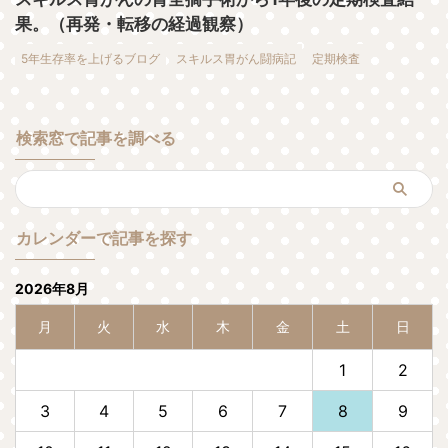
果。（再発・転移の経過観察）
5年生存率を上げるブログ
スキルス胃がん闘病記
定期検査
検索窓で記事を調べる
カレンダーで記事を探す
2026年8月
月
火
水
木
金
土
日
1
2
3
4
5
6
7
8
9