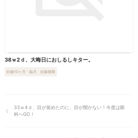
38ｗ2ｄ、大晦日におしるしキター。
妊娠10ヶ月・臨月
妊娠後期
33ｗ4ｄ、目が覚めたのに、目が開かない！今度は眼
科へGO！