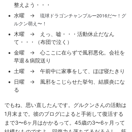
整えよう・・・
琉球ドラゴンチャンプルー
2016だ〜！グ
水曜 →
ルクン萌え〜！
木曜 → えっ、嘘・・・活動休止だなん
て・・・（布団で泣く）
金曜 → 心ここに在らずで風邪悪化。会社を
早退＆病院送り
土曜 → 午前中に家事をして、ほぼ寝たきり
日曜 → 風邪をこじらせた挙句、結膜炎にな
る
でもね、思い直したんです。グルクンさんの活動は
1月末まで。彼のブログによると手術して復活する
まで3〜6ヶ月はかかるって。45歳の3〜6ヶ月って
結構なものですよ。回復力も落ちてるだろうし、筋