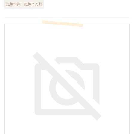
妊娠中期
妊娠７カ月