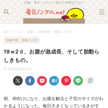
妊娠・育児・スキルス胃がん体験記ブログ
毎日ノンアル
>
妊娠
>
妊娠中期
>
妊娠５カ月
>
妊娠中期
妊娠５カ月
19ｗ2ｄ、お腹が急成長、そして胎動ら
しきもの。
2016年8月20日
朝、仰向けになり、お腹を触ると子宮のサイズがわ
かるようになった。毎日大きくなっているきがす