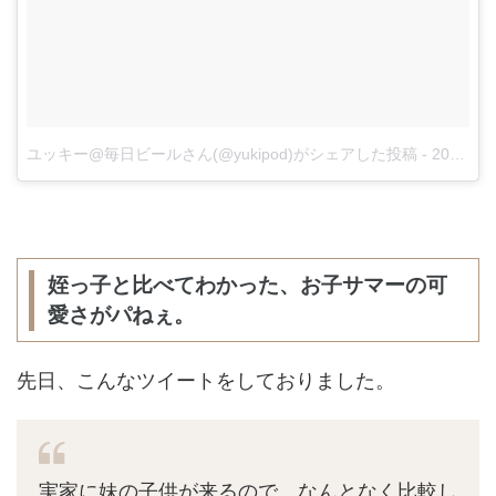
ユッキー@毎日ビールさん(@yukipod)がシェアした投稿
-
2017 8月 6 1:46午前 PDT
姪っ子と比べてわかった、お子サマーの可
愛さがパねぇ。
先日、こんなツイートをしておりました。
実家に妹の子供が来るので、なんとなく比較し