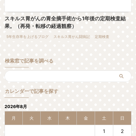
スキルス胃がんの胃全摘手術から1年後の定期検査結
果。（再発・転移の経過観察）
5年生存率を上げるブログ
スキルス胃がん闘病記
定期検査
検索窓で記事を調べる
カレンダーで記事を探す
2026年8月
月
火
水
木
金
土
日
1
2