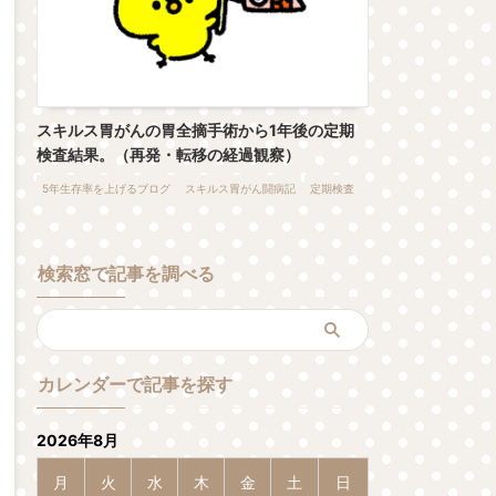
スキルス胃がんの胃全摘手術から1年後の定期
検査結果。（再発・転移の経過観察）
5年生存率を上げるブログ
スキルス胃がん闘病記
定期検査
検索窓で記事を調べる
カレンダーで記事を探す
2026年8月
月
火
水
木
金
土
日