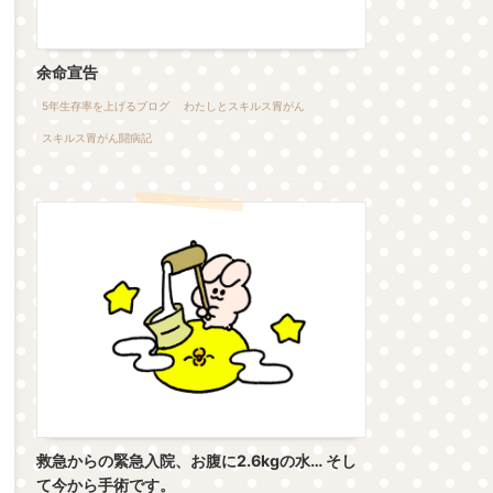
余命宣告
5年生存率を上げるブログ
わたしとスキルス胃がん
スキルス胃がん闘病記
救急からの緊急入院、お腹に2.6kgの水… そし
て今から手術です。