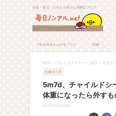
妊娠・育児・スキルス胃がん体験記ブログ
5年生存率を上げるブログ
妊娠
毎日ノンアル
>
お子サマー
>
0歳児
>
生後５ヶ
生後５ヶ月
5m7d、チャイルド
体重になったら外すも
2017年6月20日