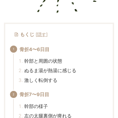
もくじ
[
隠す
]
骨折4〜6日目
幹部と周囲の状態
ぬるま湯が熱湯に感じる
激しく転倒する
骨折7〜9日目
幹部の様子
左の太腿裏側が痺れる