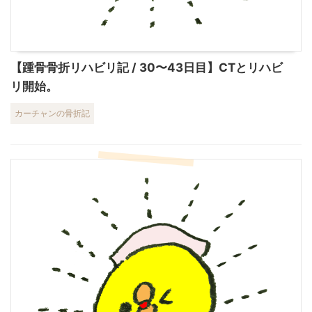
【踵骨骨折リハビリ記 / 30〜43日目】CTとリハビ
リ開始。
カーチャンの骨折記