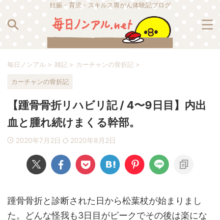
妊娠・育児・スキルス胃がん体験記ブログ
毎日ノンアル
>
雑記
>
カーチャンの骨折記
>
カーチャンの骨折記
【踵骨骨折リハビリ記 / 4〜9日目】内出
血と腫れ続けまくる幹部。
2020年7月2日
2020年8月2日
踵骨骨折と診断された日から松葉杖が始まりまし
た。どんな怪我も3日目がピークでその後は楽にな