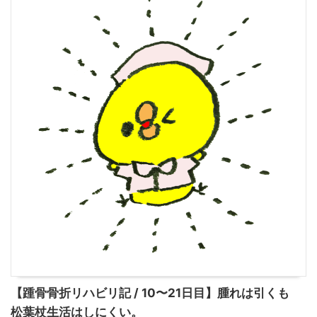
【踵骨骨折リハビリ記 / 10〜21日目】腫れは引くも
松葉杖生活はしにくい。