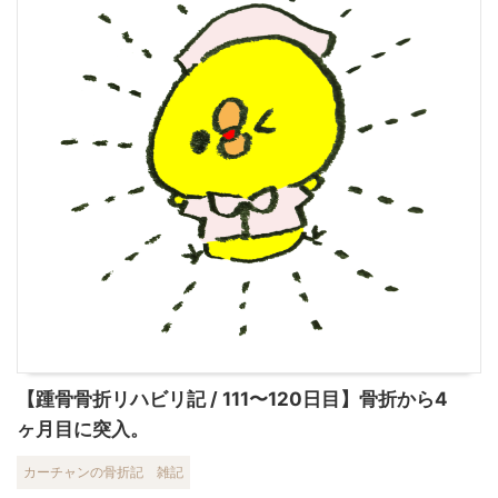
【踵骨骨折リハビリ記 / 111〜120日目】骨折から4
ヶ月目に突入。
カーチャンの骨折記
雑記