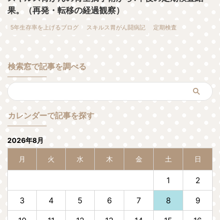
果。（再発・転移の経過観察）
5年生存率を上げるブログ
スキルス胃がん闘病記
定期検査
検索窓で記事を調べる
カレンダーで記事を探す
2026年8月
月
火
水
木
金
土
日
1
2
3
4
5
6
7
8
9