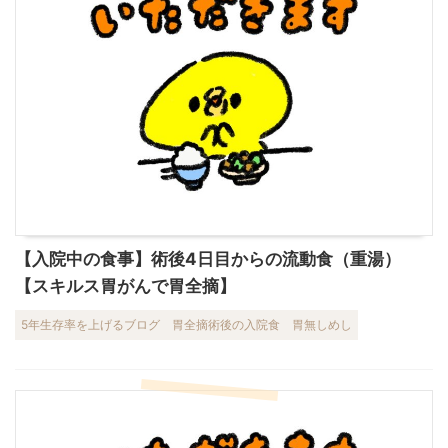
【入院中の食事】術後4日目からの流動食（重湯）
【スキルス胃がんで胃全摘】
5年生存率を上げるブログ
胃全摘術後の入院食
胃無しめし